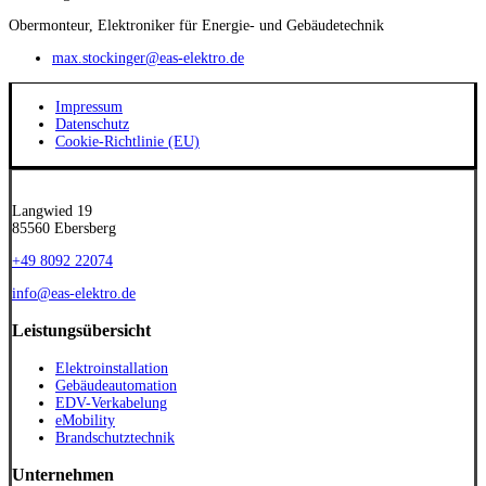
Obermonteur, Elektroniker für Energie- und Gebäudetechnik
max.stockinger@eas-elektro.de
Impressum
Datenschutz
Cookie-Richtlinie (EU)
Langwied 19
85560 Ebersberg
+49 8092 22074
info@eas-elektro.de
Leistungsübersicht
Elektroinstallation
Gebäudeautomation
EDV-Verkabelung
eMobility
Brandschutztechnik
Unternehmen